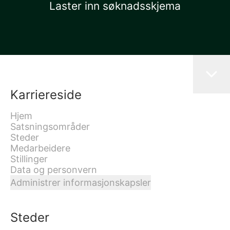
Laster inn søknadsskjema
Karriereside
Hjem
Satsningsområder
Steder
Medarbeidere
Stillinger
Data og personvern
Administrer informasjonskapsler
Steder