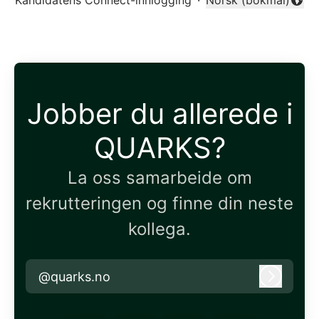
Kandidatens Connect-innlogging
·
Norsk (bokmål)
Endre språk
Jobber du allerede i
QUARKS?
La oss samarbeide om
rekrutteringen og finne din neste
kollega.
@quarks.no
Logg in