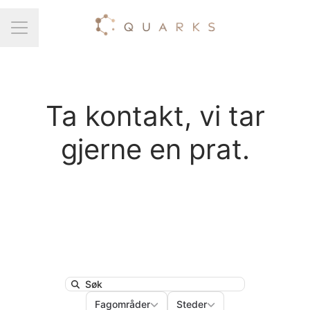
Karrieremeny
Ta kontakt, vi tar
gjerne en prat.
Search
Fagområder
Steder
Fagområder
Steder