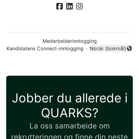
Medarbeiderinnlogging
Kandidatens Connect-innlogging
·
Norsk (bokmål)
Endre språk
Jobber du allerede i
QUARKS?
La oss samarbeide om
rekrutteringen og finne din neste